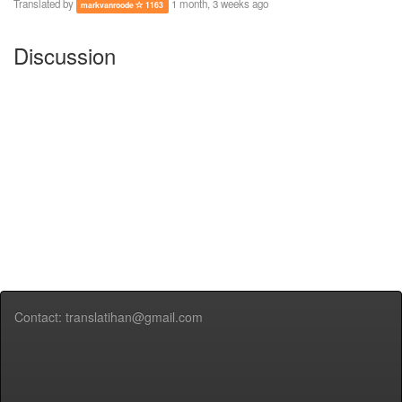
Translated by
1 month, 3 weeks ago
markvanroode
1163
Discussion
Contact: translatihan@gmail.com