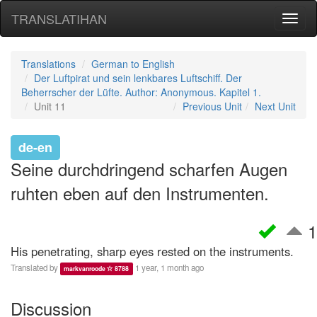
TRANSLATIHAN
Toggl
naviga
Translations
German to English
Der Luftpirat und sein lenkbares Luftschiff. Der
Beherrscher der Lüfte. Author: Anonymous. Kapitel 1.
Unit 11
Previous Unit
Next Unit
de-en
Seine durchdringend scharfen Augen
ruhten eben auf den Instrumenten.
1
His penetrating, sharp eyes rested on the instruments.
Translated by
1 year, 1 month ago
markvanroode
8788
Discussion